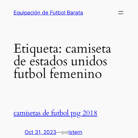
Saltar
Equipación de Futbol Barata
al
contenido
Etiqueta:
camiseta
de estados unidos
futbol femenino
camisetas de futbol psg 2018
Oct 31, 2023
—
istern
por