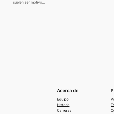
suelen ser motivo…
Acerca de
P
Equipo
Po
Historia
T
Carreras
C