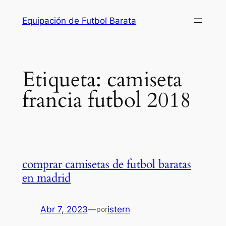
Saltar
Equipación de Futbol Barata
al
contenido
Etiqueta:
camiseta
francia futbol 2018
comprar camisetas de futbol baratas
en madrid
Abr 7, 2023
—
istern
por