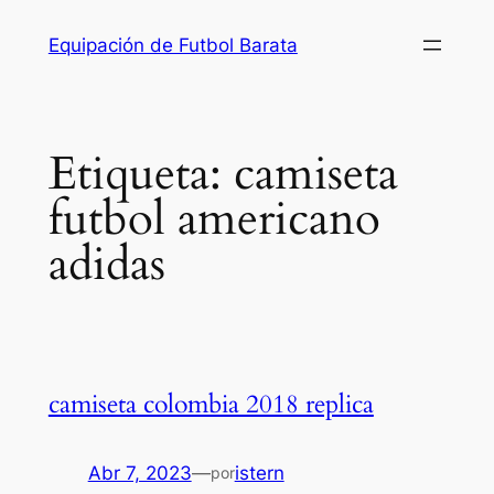
Saltar
Equipación de Futbol Barata
al
contenido
Etiqueta:
camiseta
futbol americano
adidas
camiseta colombia 2018 replica
Abr 7, 2023
—
istern
por