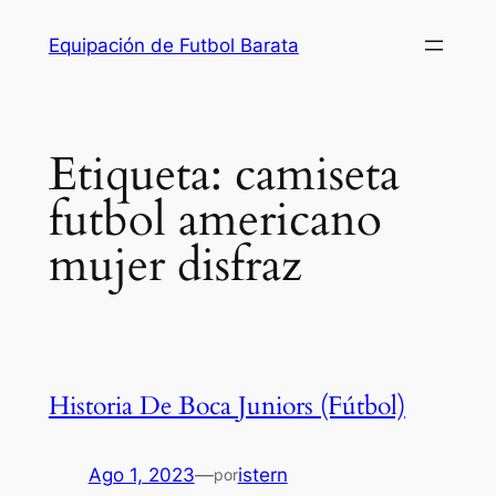
Saltar
Equipación de Futbol Barata
al
contenido
Etiqueta:
camiseta
futbol americano
mujer disfraz
Historia De Boca Juniors (Fútbol)
Ago 1, 2023
—
istern
por