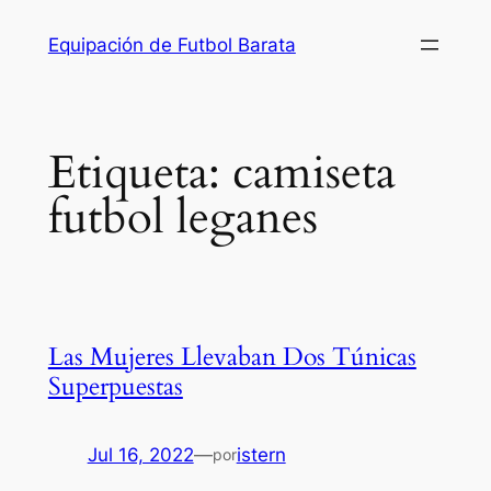
Saltar
Equipación de Futbol Barata
al
contenido
Etiqueta:
camiseta
futbol leganes
Las Mujeres Llevaban Dos Túnicas
Superpuestas
Jul 16, 2022
—
istern
por