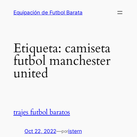
Saltar
Equipación de Futbol Barata
al
contenido
Etiqueta:
camiseta
futbol manchester
united
trajes futbol baratos
Oct 22, 2022
—
istern
por