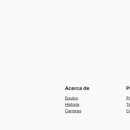
Acerca de
P
Equipo
Po
Historia
T
Carreras
C