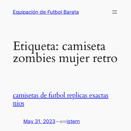
Saltar
Equipación de Futbol Barata
al
contenido
Etiqueta:
camiseta
zombies mujer retro
camisetas de futbol replicas exactas
nios
May 31, 2023
—
istern
por