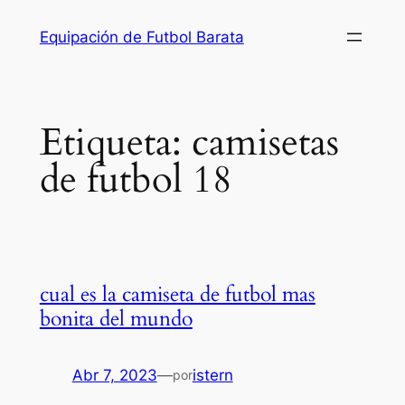
Saltar
Equipación de Futbol Barata
al
contenido
Etiqueta:
camisetas
de futbol 18
cual es la camiseta de futbol mas
bonita del mundo
Abr 7, 2023
—
istern
por