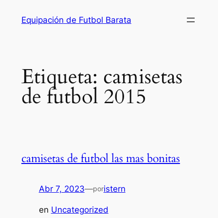
Saltar
Equipación de Futbol Barata
al
contenido
Etiqueta:
camisetas
de futbol 2015
camisetas de futbol las mas bonitas
Abr 7, 2023
—
istern
por
en
Uncategorized