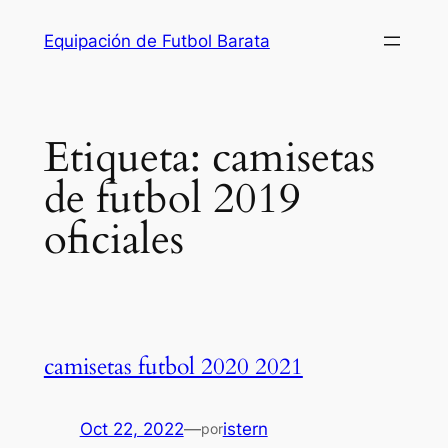
Saltar
Equipación de Futbol Barata
al
contenido
Etiqueta:
camisetas
de futbol 2019
oficiales
camisetas futbol 2020 2021
Oct 22, 2022
—
istern
por