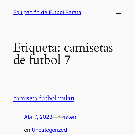
Saltar
Equipación de Futbol Barata
al
contenido
Etiqueta:
camisetas
de futbol 7
camiseta futbol milan
Abr 7, 2023
—
istern
por
en
Uncategorized