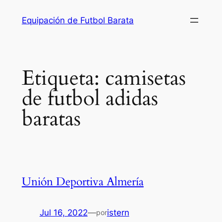
Saltar
Equipación de Futbol Barata
al
contenido
Etiqueta:
camisetas
de futbol adidas
baratas
Unión Deportiva Almería
Jul 16, 2022
—
istern
por