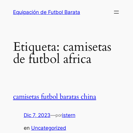
Saltar
Equipación de Futbol Barata
al
contenido
Etiqueta:
camisetas
de futbol africa
camisetas futbol baratas china
Dic 7, 2023
—
istern
por
en
Uncategorized