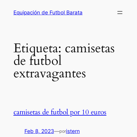
Saltar
Equipación de Futbol Barata
al
contenido
Etiqueta:
camisetas
de futbol
extravagantes
camisetas de futbol por 10 euros
Feb 8, 2023
—
istern
por