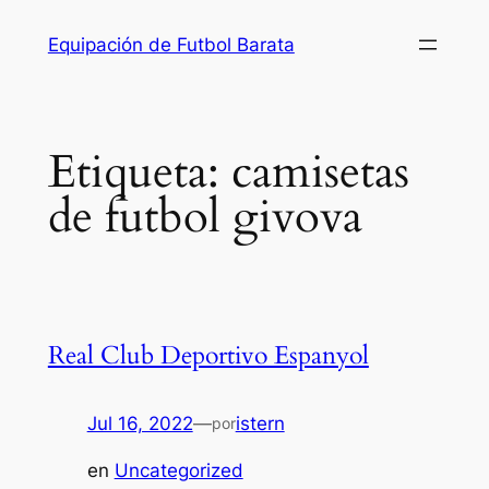
Saltar
Equipación de Futbol Barata
al
contenido
Etiqueta:
camisetas
de futbol givova
Real Club Deportivo Espanyol
Jul 16, 2022
—
istern
por
en
Uncategorized