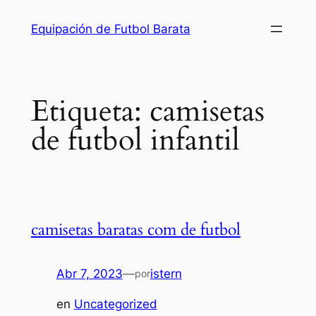
Saltar
Equipación de Futbol Barata
al
contenido
Etiqueta:
camisetas
de futbol infantil
camisetas baratas com de futbol
Abr 7, 2023
—
istern
por
en
Uncategorized