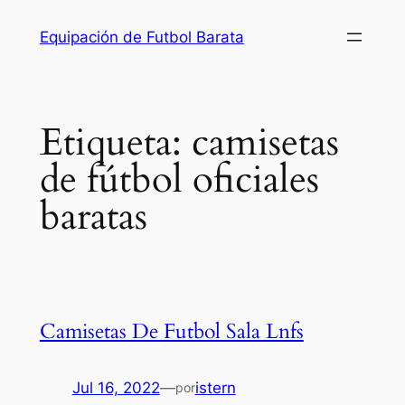
Saltar
Equipación de Futbol Barata
al
contenido
Etiqueta:
camisetas
de fútbol oficiales
baratas
Camisetas De Futbol Sala Lnfs
Jul 16, 2022
—
istern
por