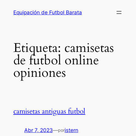
Saltar
Equipación de Futbol Barata
al
contenido
Etiqueta:
camisetas
de futbol online
opiniones
camisetas antiguas futbol
Abr 7, 2023
—
istern
por