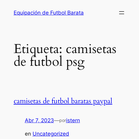
Saltar
Equipación de Futbol Barata
al
contenido
Etiqueta:
camisetas
de futbol psg
camisetas de futbol baratas paypal
Abr 7, 2023
—
istern
por
en
Uncategorized