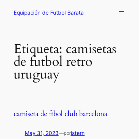
Saltar
Equipación de Futbol Barata
al
contenido
Etiqueta:
camisetas
de futbol retro
uruguay
camiseta de ftbol club barcelona
May 31, 2023
—
istern
por