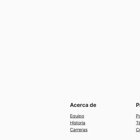
Acerca de
P
Equipo
Po
Historia
T
Carreras
C