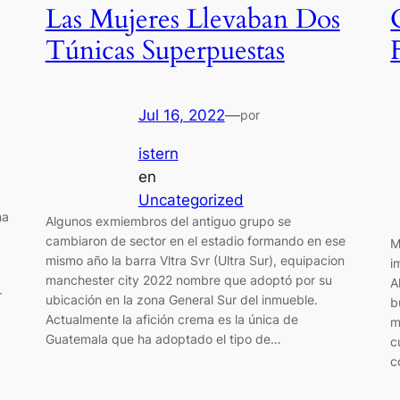
Las Mujeres Llevaban Dos
Túnicas Superpuestas
Jul 16, 2022
—
por
istern
en
Uncategorized
na
Algunos exmiembros del antiguo grupo se
cambiaron de sector en el estadio formando en ese
M
mismo año la barra Vltra Svr (Ultra Sur), equipacion
i
manchester city 2022 nombre que adoptó por su
A
r
ubicación en la zona General Sur del inmueble.
b
Actualmente la afición crema es la única de
m
Guatemala que ha adoptado el tipo de…
c
c