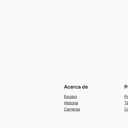
Acerca de
P
Equipo
Po
Historia
T
Carreras
C