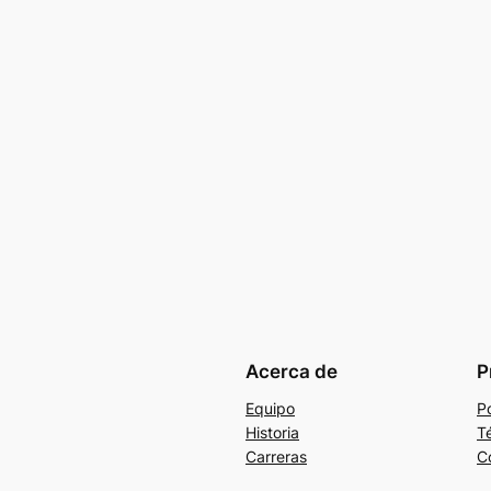
Acerca de
P
Equipo
Po
Historia
T
Carreras
C