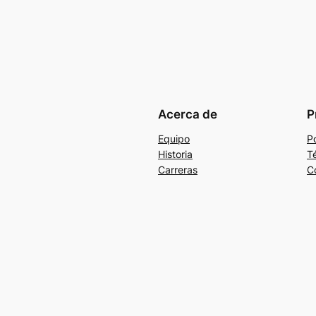
Acerca de
P
Equipo
Po
Historia
T
Carreras
C