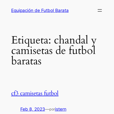
Saltar
Equipación de Futbol Barata
al
contenido
Etiqueta:
chandal y
camisetas de futbol
baratas
cf3 camisetas futbol
Feb 8, 2023
—
istern
por