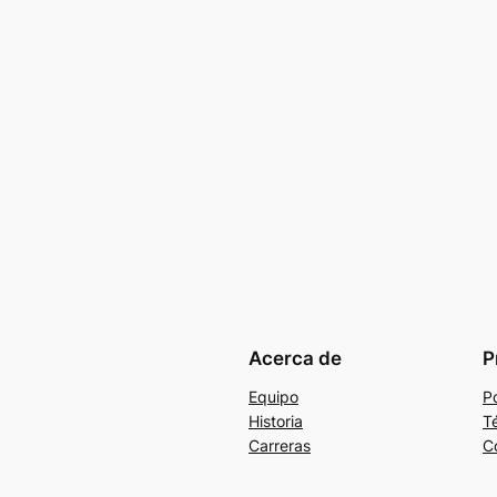
Acerca de
P
Equipo
Po
Historia
T
Carreras
C