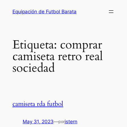
Saltar
Equipación de Futbol Barata
al
contenido
Etiqueta:
comprar
camiseta retro real
sociedad
camiseta rda futbol
May 31, 2023
—
istern
por