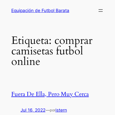
Saltar
Equipación de Futbol Barata
al
contenido
Etiqueta:
comprar
camisetas futbol
online
Fuera De Ella, Pero Muy Cerca
Jul 16, 2022
—
istern
por