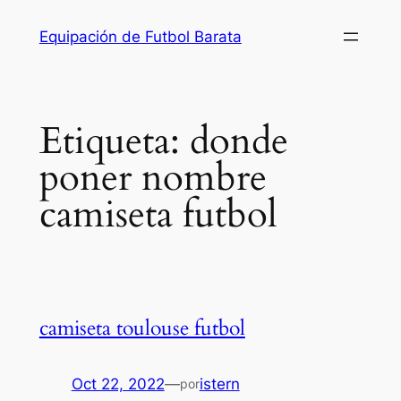
Saltar
Equipación de Futbol Barata
al
contenido
Etiqueta:
donde
poner nombre
camiseta futbol
camiseta toulouse futbol
Oct 22, 2022
—
istern
por