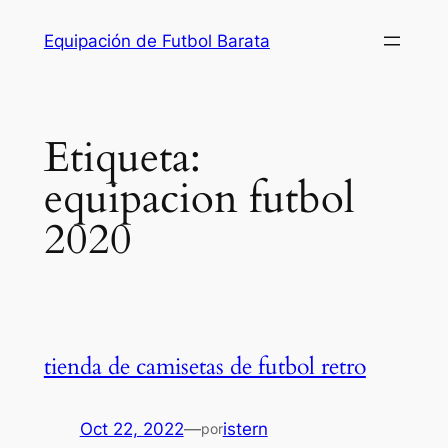
Saltar
Equipación de Futbol Barata
al
contenido
Etiqueta:
equipacion futbol
2020
tienda de camisetas de futbol retro
Oct 22, 2022
—
istern
por