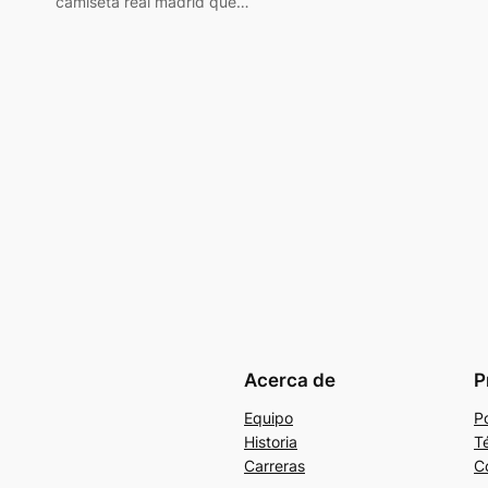
camiseta real madrid que…
Acerca de
P
Equipo
Po
Historia
T
Carreras
C