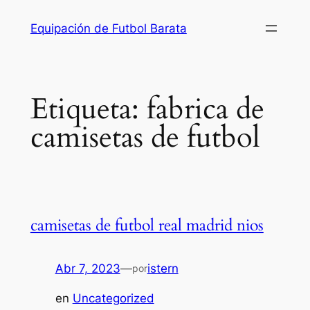
Saltar
Equipación de Futbol Barata
al
contenido
Etiqueta:
fabrica de
camisetas de futbol
camisetas de futbol real madrid nios
Abr 7, 2023
—
istern
por
en
Uncategorized