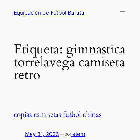
Saltar
Equipación de Futbol Barata
al
contenido
Etiqueta:
gimnastica
torrelavega camiseta
retro
copias camisetas futbol chinas
May 31, 2023
—
istern
por