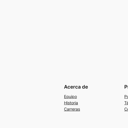
Acerca de
P
Equipo
Po
Historia
T
Carreras
C