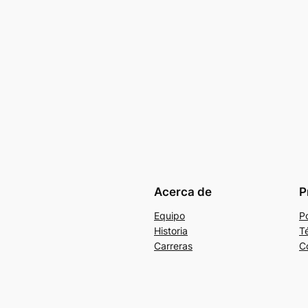
Acerca de
P
Equipo
Po
Historia
T
Carreras
C