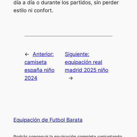
día a día o durante los partidos, sin perder
estilo ni confort.
←
Anterior:
Siguiente:
camiseta
equipación real
españa niño
madrid 2025 niño
2024
→
Equipación de Futbol Barata
Podrás conseguir la equipación completa conjuntando