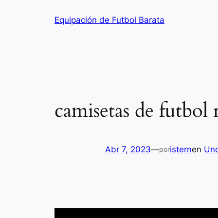
Saltar
Equipación de Futbol Barata
al
contenido
camisetas de futbol 
Abr 7, 2023
—
istern
en
Unc
por