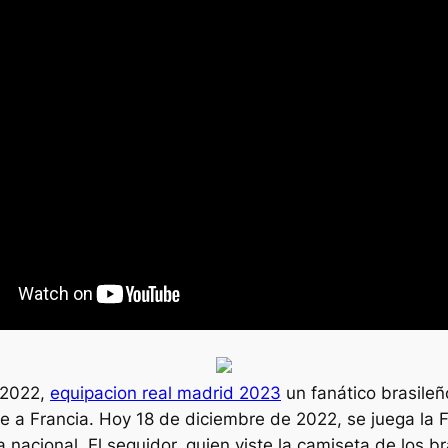
r 2022,
equipacion real madrid 2023
un fanático brasile
te a Francia. Hoy 18 de diciembre de 2022, se juega la F
 nacional. El seguidor, quien viste la camiseta de los br