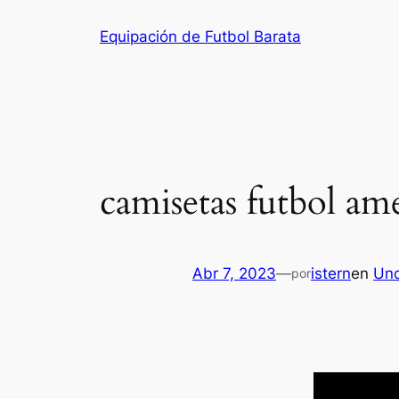
Saltar
Equipación de Futbol Barata
al
contenido
camisetas futbol am
Abr 7, 2023
—
istern
en
Unc
por