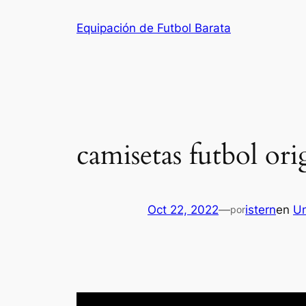
Saltar
Equipación de Futbol Barata
al
contenido
camisetas futbol ori
Oct 22, 2022
—
istern
en
Un
por