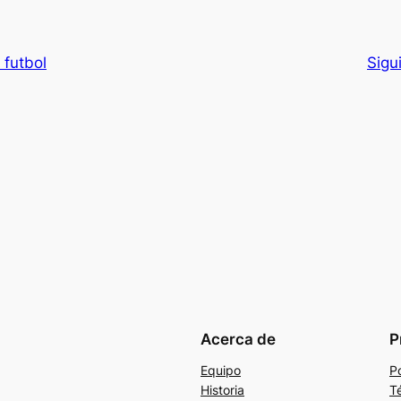
 futbol
Sigu
Acerca de
P
Equipo
Po
Historia
T