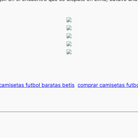
camisetas futbol baratas betis
comprar camisetas futb