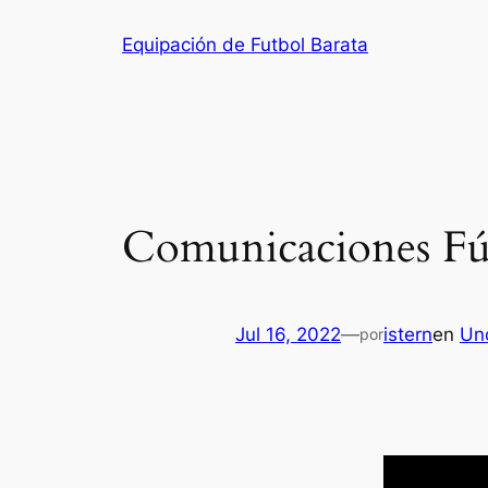
Saltar
Equipación de Futbol Barata
al
contenido
Comunicaciones Fú
Jul 16, 2022
—
istern
en
Un
por