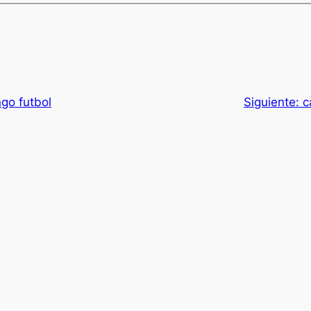
go futbol
Siguiente:
c