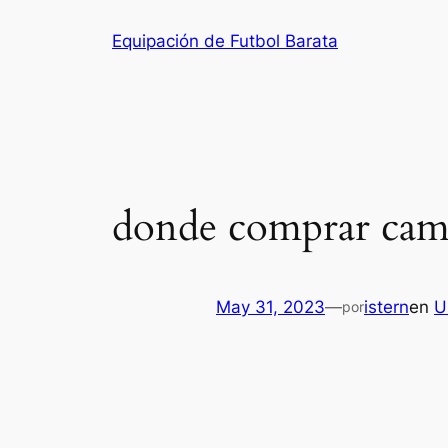
Saltar
Equipación de Futbol Barata
al
contenido
donde comprar camis
May 31, 2023
—
istern
en
U
por