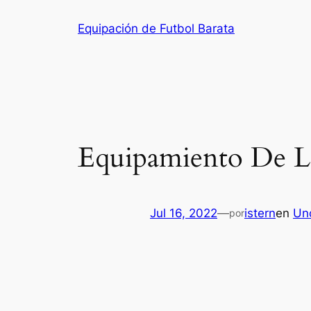
Saltar
Equipación de Futbol Barata
al
contenido
Equipamiento De Lo
Jul 16, 2022
—
istern
en
Un
por