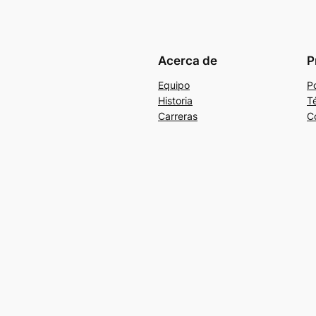
Acerca de
P
Equipo
Po
Historia
T
Carreras
C