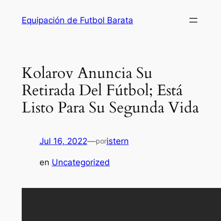
Saltar
Equipación de Futbol Barata
al
contenido
Kolarov Anuncia Su
Retirada Del Fútbol; Está
Listo Para Su Segunda Vida
Jul 16, 2022
—
istern
por
en
Uncategorized