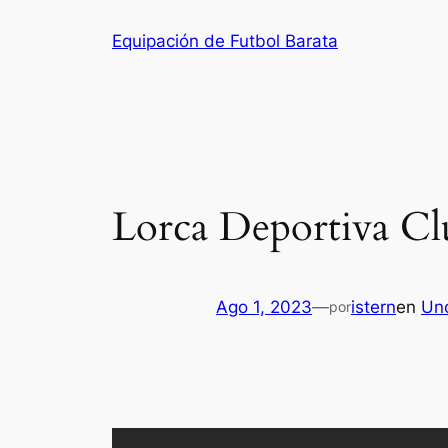
Saltar
Equipación de Futbol Barata
al
contenido
Lorca Deportiva Cl
Ago 1, 2023
—
istern
en
Un
por