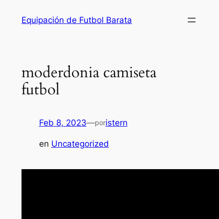
Saltar
Equipación de Futbol Barata
al
contenido
moderdonia camiseta
futbol
Feb 8, 2023
—
istern
por
en
Uncategorized