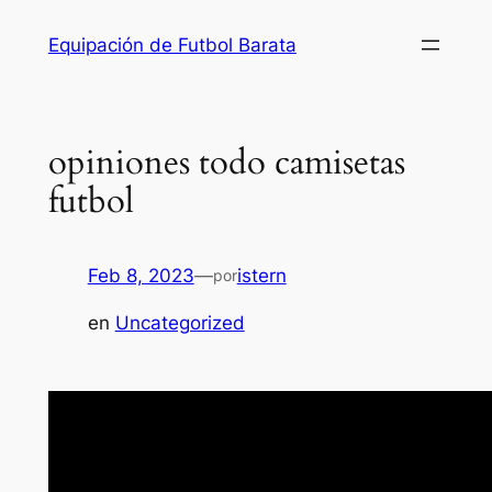
Saltar
Equipación de Futbol Barata
al
contenido
opiniones todo camisetas
futbol
Feb 8, 2023
—
istern
por
en
Uncategorized