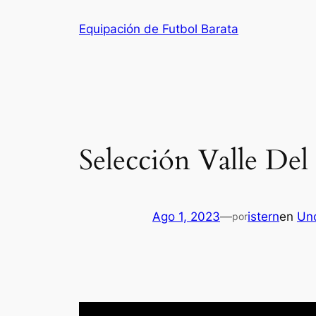
Saltar
Equipación de Futbol Barata
al
contenido
Selección Valle De
Ago 1, 2023
—
istern
en
Un
por