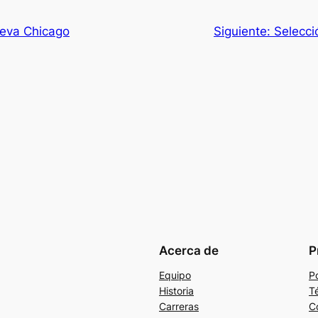
ueva Chicago
Siguiente:
Selecci
Acerca de
P
Equipo
Po
Historia
T
Carreras
C