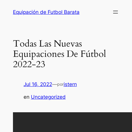
Saltar
Equipación de Futbol Barata
al
contenido
Todas Las Nuevas
Equipaciones De Fútbol
2022-23
Jul 16, 2022
—
istern
por
en
Uncategorized